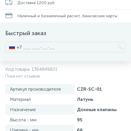
Доставка 1200 руб.
Смесители для питьевой воды
Стойки для туалета
34
3
Наличный и безналичный расчет, банковские карты
Смесители на борт ванны
Чистящее средство
117
2
Быстрый заказ
Смесители напольные для ванн и раковин
Шторки и карнизы
167
+7
Смесители сенсорные (бесконтактные)
Ведро для мусора
8
4
Код товара:
1364849821
Пока нет отзывов
Смесители двухвентильные
Поручень для ванной
53
Артикул производителя
CZR-SC-01
Смесители однорычажные
Стул для душа
Материал
Латунь
509
3
Назначение
Донные клапаны
Комплектующие
Высота - мм
95
9
Ширина - мм
66