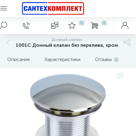
Сантехника и оборудование для людей с
0
0
Главное меню
Керамическая плитка
Ванны
Гидромассажные боксы, душевые кабины
Душевые ограждения, перегородки и поддоны
Душевые системы
Смесители
Мебель для ванной и зеркала
Раковины
Унитазы
Антивандальная сантехника
Биде
Инсталляции
Писсуары
Полотенцесушители
Душевые трапы
Аксессуары для ванной
Системы контроля протечки воды
Системы отопления
Электрические водонагреватели
Кухонные мойки
Фильтры для воды
ограниченными возможностями.
Комплект системы контроля протечки воды
Душевое ограждение асимметричное
Держатели для туалетной бумаги
Смесители для раковины
Антивандальные унитазы
Поручни для инвалидов
Инсталляция + унитаз
Душевые гарнитуры
Комплекты мебели
Акриловые ванны
Душевые кабины
Комплектующие
Безободковые
Подвесные
Напольное
Водяные
Трапы
Донный клапан
2719
233
251
797
157
114
43
66
14
16
3
2
2
1001C Донный клапан без перелива, хром
Электрический водонагреватель 8 л.
Магистральные фильтры для воды
Каменные кухонные мойки
Стальные радиаторы
Плитка для ванной
Главная
Шаровые краны с электроприводом
Комплектующие к трапам, сифонам
Душевое ограждение квадратное
Ванны из литьевого мрамора
Антивандальные писсуары
Напольные (компакт)
Смесители для биде
Тумбы под раковину
Держатель для фена
Душевые стойки
Электрические
Гидробоксы
Подвесное
Напольные
Для биде
Описание
Характеристики
Отзывы
0
186
149
39
27
21
69
14
2
3
7
4
1
Электрический водонагреватель 10 л.
Настольный фильтр для воды
Стальные кухонные мойки
Алюминиевые радиаторы
Плитка для кухни
Акции и скидки
Комплектующие к полотенцесушителям
Душевые комплекты скрытого монтажа
Антивандальные душевые поддоны
Душевое ограждение полукруглое
Встраиваемые сверху
Смесители для ванны
Модуль управления
Крышка-сиденье
Стальные ванны
Для писсуаров
Подвесные
Дозатор
Зеркала
Сауны
2687
330
310
713
179
38
43
45
16
2
6
5
6
Электрический водонагреватель 15 л.
Системы очистки воды под мойку
Аксессуары для кухонных моек
Биметаллические радиаторы
Напольная плитка
Бренды
Душевое ограждение прямоугольное
Антивандальные раковины и мойки
Датчик контроля протечки воды
Встраиваемые снизу
Смесители для душа
Чугунные ванны
Зеркало-шкаф
Верхний душ
Приставные
Для унитаза
Ершики
200
33
28
82
3
8
5
6
6
Электрический водонагреватель 30 л.
Системы умягчения воды
Чугунный радиатор
Фасадная плитка
О магазине
Душевое ограждение пентагональное
Ванны с гидромассажем
Антивандальные зеркала
Мебель под стиральную
Зеркало косметическое
Унитаз с функцией биде
Смесители для кухни
Душевые лейки
Для раковин
Двойные
178
30
53
10
57
19
14
2
2
Электрический водонагреватель 50 л.
Теплый пол
Статьи