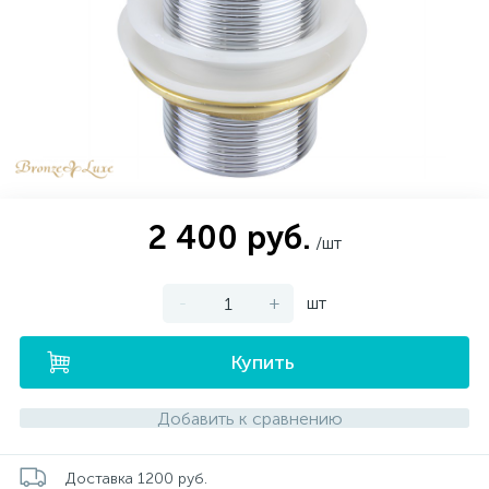
Смесители с гигиеническим душем
Антивандальные душевые стойки
Кнопки смыва для инсталляции
Коврики для ванной
Душевые форсунки
Душевые поддоны
Накладные
Чаша генуя
Бассейны
Пеналы
1179
540
252
2
6
1
1
1
Электрический водонагреватель 65 л.
Внутрипольные конвектора
Новости
Смесители скрытого монтажа
Крышка-сиденье для унитаза
Крючки для ванной
Экраны для ванны
Душевые шланги
С пьедесталом
Душевая дверь
Столешницы
340
285
132
138
136
18
Электрический водонагреватель 75 л.
Электрические конвекторы
Оплата и доставка
Смесители с термостатом
Комплектующие для ванн
Тумбы, консоли, полки
Душевые перегородки
Душевые штанги
Мыльница
Угловые
260
355
161
82
10
75
15
Электрический водонагреватель 80 л.
Контакты
Кронштейн для верхнего душа
Над стиральной машиной
Полки в ванную комнату
Гигиенический душ
Карнизы для ванны
Шторки на ванну
Светильники
2 400 руб.
239
30
50
32
86
49
12
/шт
Электрический водонагреватель 100 л.
Комплектующие к душевым ограждениям
Комплектующие для раковин
Комплектующие для мебели
Шланговое подсоединение
Полотенцедержатели
Изливы для ванны
-
+
шт
440
28
74
74
18
11
Электрический водонагреватель 120 л.
Купить
Держатель для душевой лейки
Раковины-столешницы
Наборы смесителей
Сиденья для ванной
16
2
7
Электрический водонагреватель 150 л.
Добавить к сравнению
Смесители для писсуара
Стакан
248
1
Доставка 1200 руб.