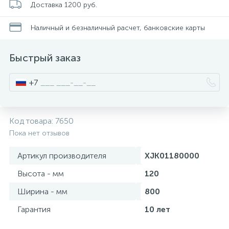
Доставка 1200 руб.
Смесители для питьевой воды
Стойки для туалета
34
3
Наличный и безналичный расчет, банковские карты
Смесители на борт ванны
Чистящее средство
117
2
Быстрый заказ
Смесители напольные для ванн и раковин
Шторки и карнизы
167
+7
Смесители сенсорные (бесконтактные)
Ведро для мусора
8
4
Код товара:
7650
Пока нет отзывов
Смесители двухвентильные
Поручень для ванной
53
Артикул производителя
XJK01180000
Смесители однорычажные
Стул для душа
Высота - мм
120
509
3
Ширина - мм
800
Комплектующие
Гарантия
10 лет
9