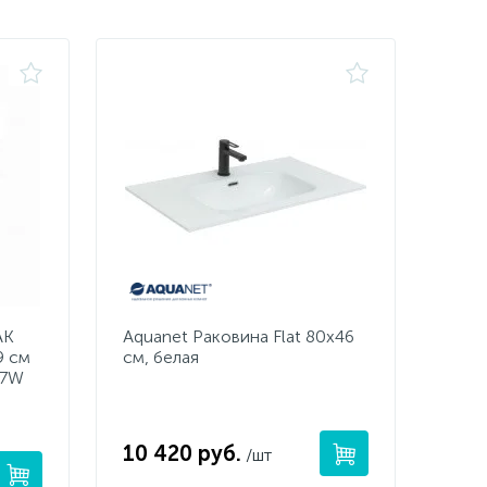
AK
Aquanet Раковина Flat 80х46
9 см
см, белая
07W
10 420 руб.
/шт