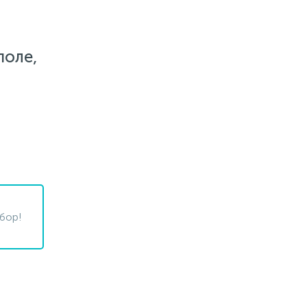
поле,
бор!