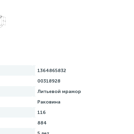
1364865832
00318928
Литьевой мрамор
Раковина
116
884
5 лет