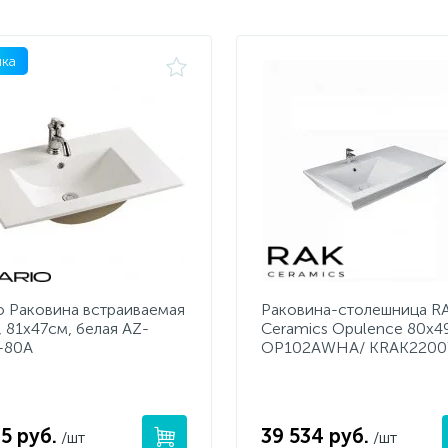
ка
io Раковина встраиваемая
Раковина-столешница R
, 81х47см, белая AZ-
Ceramics Opulence 80x4
-80А
OP102AWHA/ KRAK220
5 руб.
39 534 руб.
/шт
/шт