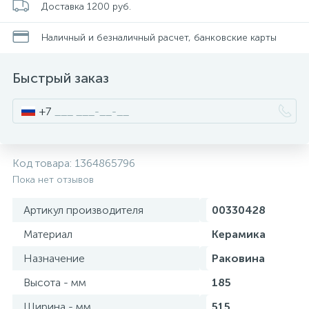
Доставка 1200 руб.
Смесители для питьевой воды
Стойки для туалета
34
3
Наличный и безналичный расчет, банковские карты
Смесители на борт ванны
Чистящее средство
117
2
Быстрый заказ
Смесители напольные для ванн и раковин
Шторки и карнизы
167
+7
Смесители сенсорные (бесконтактные)
Ведро для мусора
8
4
Код товара:
1364865796
Пока нет отзывов
Смесители двухвентильные
Поручень для ванной
53
Артикул производителя
00330428
Смесители однорычажные
Стул для душа
Материал
Керамика
509
3
Назначение
Раковина
Комплектующие
Высота - мм
185
9
Ширина - мм
515