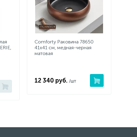
лая
Comforty Раковина 78650
RIE,
41х41 см, медная-черная
матовая
12 340 руб.
/шт