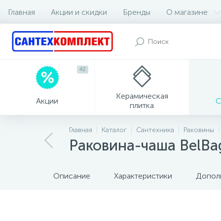
Главная
Акции и скидки
Бренды
О магазине
42
Керамическая
Акции
С
плитка
Главная
Каталог
Сантехника
Раковины
Раковина-чаша BelBa
Описание
Характеристики
Допол