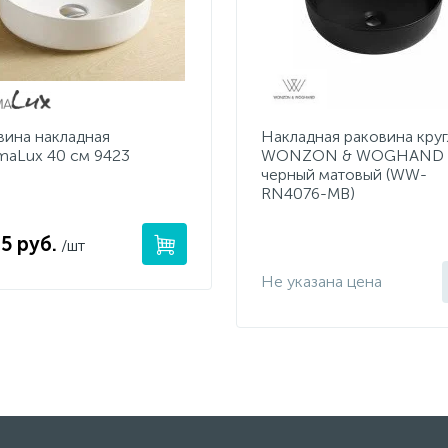
вина накладная
Накладная раковина круг
maLux 40 см 9423
WONZON & WOGHAND E
черный матовый (WW-
RN4076-MB)
5 руб.
/шт
Не указана цена