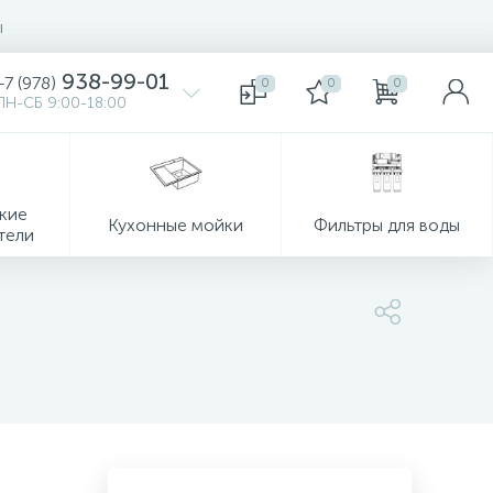
ы
938-99-01
+7 (978)
0
0
0
ПН-СБ 9:00-18:00
кие
Кухонные мойки
Фильтры для воды
тели