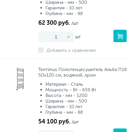
Ширина - мм - 500
Гарантия - 10 лет
34
3
Смесители для питьевой воды
Стойки для туалета
Глубина - мм - 88
62 300 руб.
/шт
117
2
Смесители на борт ванны
Чистящее средство
-
+
шт
167
Смесители напольные для ванн и раковин
Шторки и карнизы
Добавить к сравнению
8
4
Смесители сенсорные (бесконтактные)
Ведро для мусора
Terminus Полотенцесушитель Альба П18
50х120 см, водяной, хром
Материал - Сталь
53
Смесители двухвентильные
Поручень для ванной
Мощность - Вт - 659 Вт
Высота - мм - 1200
Ширина - мм - 500
509
3
Смесители однорычажные
Стул для душа
Гарантия - 10 лет
Глубина - мм - 88
54 100 руб.
/шт
9
Комплектующие