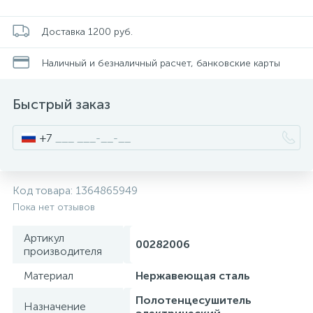
Смесители для питьевой воды
Стойки для туалета
34
3
Доставка 1200 руб.
Смесители на борт ванны
Чистящее средство
Наличный и безналичный расчет, банковские карты
117
2
Смесители напольные для ванн и раковин
Шторки и карнизы
Быстрый заказ
167
+7
Смесители сенсорные (бесконтактные)
Ведро для мусора
8
4
Код товара:
1364865949
Смесители двухвентильные
Поручень для ванной
53
Пока нет отзывов
Смесители однорычажные
Стул для душа
Артикул
00282006
509
3
производителя
Материал
Нержавеющая сталь
Комплектующие
9
Полотенцесушитель
Назначение