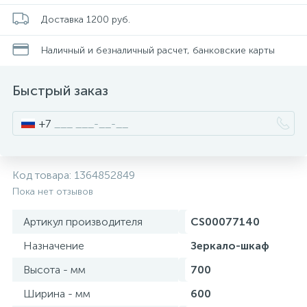
Смесители для питьевой воды
Стойки для туалета
34
3
Доставка 1200 руб.
Наличный и безналичный расчет, банковские карты
Смесители на борт ванны
Чистящее средство
117
2
Быстрый заказ
Смесители напольные для ванн и раковин
Шторки и карнизы
167
+7
Смесители сенсорные (бесконтактные)
Ведро для мусора
8
4
Код товара:
1364852849
Смесители двухвентильные
Поручень для ванной
Пока нет отзывов
53
Артикул производителя
CS00077140
Смесители однорычажные
Стул для душа
509
3
Назначение
Зеркало-шкаф
Высота - мм
700
Комплектующие
9
Ширина - мм
600