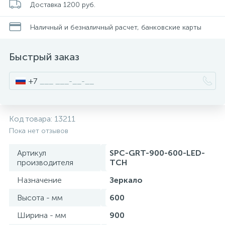
Доставка 1200 руб.
Смесители для питьевой воды
Стойки для туалета
34
3
Наличный и безналичный расчет, банковские карты
Смесители на борт ванны
Чистящее средство
117
2
Быстрый заказ
Смесители напольные для ванн и раковин
Шторки и карнизы
167
+7
Смесители сенсорные (бесконтактные)
Ведро для мусора
8
4
Код товара:
13211
Пока нет отзывов
Смесители двухвентильные
Поручень для ванной
53
Артикул
SPC-GRT-900-600-LED-
производителя
TCH
Смесители однорычажные
Стул для душа
509
3
Назначение
Зеркало
Высота - мм
600
Комплектующие
9
Ширина - мм
900