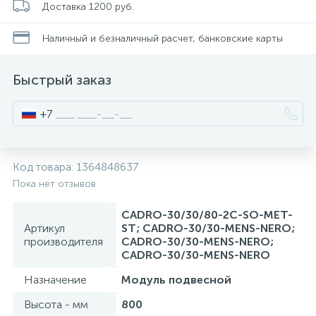
Доставка 1200 руб.
Смесители для питьевой воды
Стойки для туалета
34
3
Наличный и безналичный расчет, банковские карты
Смесители на борт ванны
Чистящее средство
117
2
Быстрый заказ
Смесители напольные для ванн и раковин
Шторки и карнизы
167
+7
Смесители сенсорные (бесконтактные)
Ведро для мусора
8
4
Код товара:
1364848637
Пока нет отзывов
Смесители двухвентильные
Поручень для ванной
53
CADRO-30/30/80-2C-SO-MET-
Артикул
ST; CADRO-30/30-MENS-NERO;
Смесители однорычажные
Стул для душа
производителя
CADRO-30/30-MENS-NERO;
509
3
CADRO-30/30-MENS-NERO
Назначение
Модуль подвесной
Комплектующие
9
Высота - мм
800