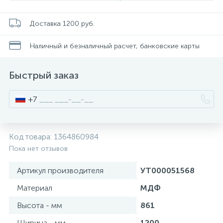
Смесители для питьевой воды
Стойки для туалета
34
3
Доставка 1200 руб.
Смесители на борт ванны
Чистящее средство
117
2
Наличный и безналичный расчет, банковские карты
Смесители напольные для ванн и раковин
Шторки и карнизы
Быстрый заказ
167
+7
Смесители сенсорные (бесконтактные)
Ведро для мусора
8
4
Смесители двухвентильные
Поручень для ванной
Код товара:
1364860984
53
Пока нет отзывов
Смесители однорычажные
Стул для душа
Артикул производителя
УТ000051568
509
3
Материал
МДФ
Комплектующие
Высота - мм
861
9
Ширина - мм
1200