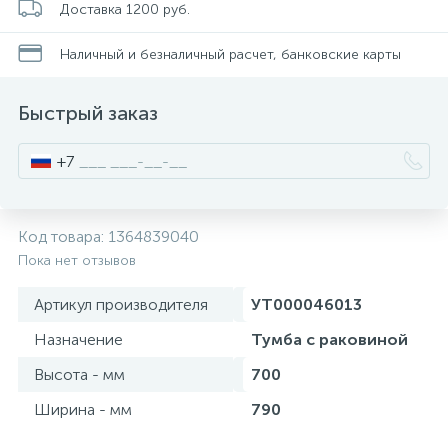
Доставка 1200 руб.
Смесители для питьевой воды
Стойки для туалета
34
3
Наличный и безналичный расчет, банковские карты
Смесители на борт ванны
Чистящее средство
117
2
Быстрый заказ
Смесители напольные для ванн и раковин
Шторки и карнизы
167
+7
Смесители сенсорные (бесконтактные)
Ведро для мусора
8
4
Код товара:
1364839040
Пока нет отзывов
Смесители двухвентильные
Поручень для ванной
53
Артикул производителя
УТ000046013
Смесители однорычажные
Стул для душа
Назначение
Тумба с раковиной
509
3
Высота - мм
700
Комплектующие
Ширина - мм
790
9