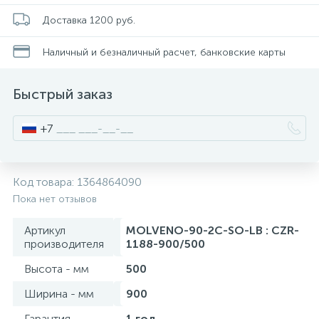
Смесители для питьевой воды
Стойки для туалета
34
3
Доставка 1200 руб.
Наличный и безналичный расчет, банковские карты
Смесители на борт ванны
Чистящее средство
117
2
Быстрый заказ
Смесители напольные для ванн и раковин
Шторки и карнизы
167
+7
Смесители сенсорные (бесконтактные)
Ведро для мусора
8
4
Код товара:
1364864090
Смесители двухвентильные
Поручень для ванной
Пока нет отзывов
53
Артикул
MOLVENO-90-2C-SO-LB : CZR-
Смесители однорычажные
Стул для душа
производителя
1188-900/500
509
3
Высота - мм
500
Комплектующие
Ширина - мм
900
9
Гарантия
1 год