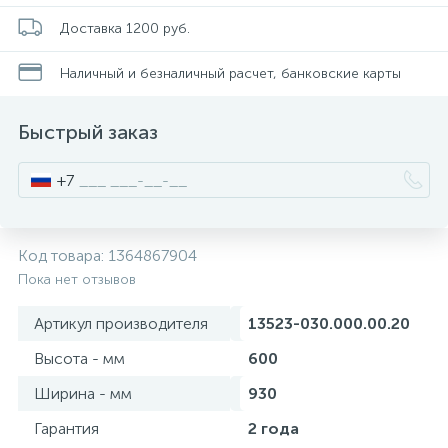
Смесители для питьевой воды
Стойки для туалета
34
3
Доставка 1200 руб.
Наличный и безналичный расчет, банковские карты
Смесители на борт ванны
Чистящее средство
117
2
Быстрый заказ
Смесители напольные для ванн и раковин
Шторки и карнизы
167
+7
Смесители сенсорные (бесконтактные)
Ведро для мусора
8
4
Код товара:
1364867904
Смесители двухвентильные
Поручень для ванной
Пока нет отзывов
53
Артикул производителя
13523-030.000.00.20
Смесители однорычажные
Стул для душа
509
3
Высота - мм
600
Ширина - мм
930
Комплектующие
9
Гарантия
2 года