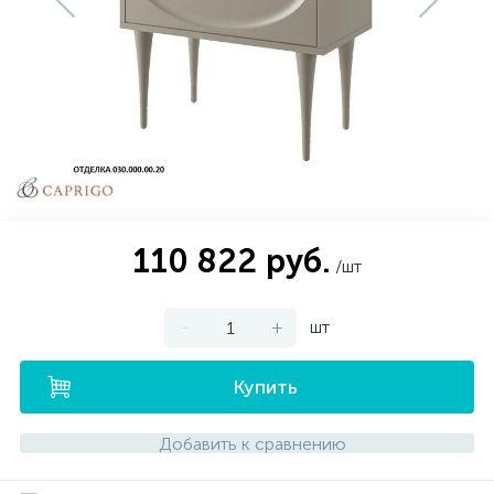
Смесители с гигиеническим душем
Антивандальные душевые стойки
Кнопки смыва для инсталляции
Коврики для ванной
Душевые форсунки
Душевые поддоны
Накладные
Чаша генуя
Бассейны
540
252
2
6
1
1
1
Электрический водонагреватель 65 л.
Внутрипольные конвектора
Новости
Смесители скрытого монтажа
Крышка-сиденье для унитаза
Крючки для ванной
Экраны для ванны
Душевые шланги
С пьедесталом
Душевая дверь
340
285
132
136
18
Электрический водонагреватель 75 л.
Электрические конвекторы
Оплата и доставка
Смесители с термостатом
Комплектующие для ванн
Душевые перегородки
Душевые штанги
Мыльница
Угловые
260
355
82
10
75
15
Электрический водонагреватель 80 л.
Контакты
Кронштейн для верхнего душа
Над стиральной машиной
Полки в ванную комнату
Гигиенический душ
Карнизы для ванны
Шторки на ванну
239
50
32
86
49
12
110 822 руб.
Электрический водонагреватель 100 л.
/шт
Комплектующие к душевым ограждениям
Комплектующие для раковин
Шланговое подсоединение
Полотенцедержатели
Изливы для ванны
440
28
74
74
11
-
+
шт
Электрический водонагреватель 120 л.
Держатель для душевой лейки
Раковины-столешницы
Наборы смесителей
Сиденья для ванной
16
2
7
Купить
Электрический водонагреватель 150 л.
Смесители для писсуара
Стакан
Добавить к сравнению
248
1