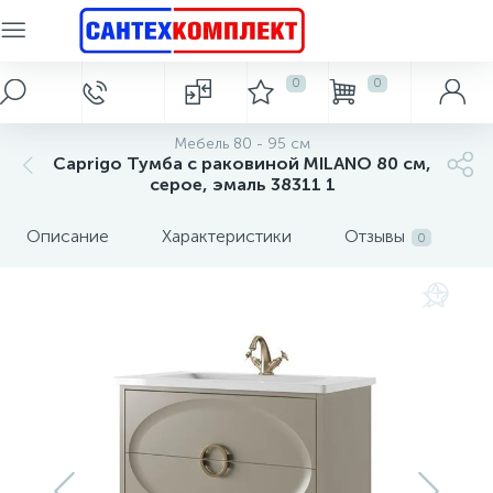
Сантехника и оборудование для людей с
0
0
Главное меню
Керамическая плитка
Ванны
Гидромассажные боксы, душевые кабины
Душевые ограждения, перегородки и поддоны
Душевые системы
Смесители
Тумбы под раковину
Зеркала
Зеркало-шкаф
Раковины
Унитазы
Антивандальная сантехника
Биде
Инсталляции
Писсуары
Полотенцесушители
Душевые трапы
Сифоны и выпуски
Аксессуары для ванной
Системы контроля протечки воды
Системы отопления
Электрические водонагреватели
Кухонные мойки
Фильтры для воды
ограниченными возможностями.
Комплект системы контроля протечки воды
Душевое ограждение асимметричное
Держатели для туалетной бумаги
Смесители для раковины
Антивандальные унитазы
Зеркало-шкаф 40-55 см
Поручни для инвалидов
Инсталляция + унитаз
Душевые гарнитуры
Акриловые ванны
Зеркало до 55 см
Душевые кабины
Комплектующие
Тумбы 40-55 см
Донный клапан
Безободковые
Подвесные
Напольное
Водяные
Трапы
Мебель 80 - 95 см
2719
233
193
251
797
157
155
114
93
43
66
14
16
3
2
2
Caprigo Тумба с раковиной MILANO 80 см,
серое, эмаль 38311 1
Электрический водонагреватель 8 л.
Магистральные фильтры для воды
Каменные кухонные мойки
Стальные радиаторы
Плитка для ванной
Главная
Шаровые краны с электроприводом
Комплектующие к трапам, сифонам
Душевое ограждение квадратное
Сифон для душевого поддона
Ванны из литьевого мрамора
Антивандальные писсуары
Зеркало-шкаф 60-75 см
Напольные (компакт)
Смесители для биде
Держатель для фена
Зеркало 60 - 75 см
Душевые стойки
Тумбы 60-75 см
Электрические
Гидробоксы
Подвесное
Напольные
Для биде
290
186
569
149
32
39
27
21
69
14
2
3
5
7
4
1
Описание
Характеристики
Отзывы
0
Электрический водонагреватель 10 л.
Настольный фильтр для воды
Стальные кухонные мойки
Алюминиевые радиаторы
Плитка для кухни
Акции и скидки
Комплектующие к полотенцесушителям
Душевые комплекты скрытого монтажа
Антивандальные душевые поддоны
Душевое ограждение полукруглое
Встраиваемые сверху
Смесители для ванны
Зеркало-шкаф 80-95
Модуль управления
Зеркало 80 - 95 см
Сифон для мойки
Крышка-сиденье
Стальные ванны
Тумбы 80-95 см
Для писсуаров
Подвесные
Дозатор
Сауны
2687
330
483
310
713
169
179
38
43
45
16
2
8
7
6
5
6
Электрический водонагреватель 15 л.
Системы очистки воды под мойку
Аксессуары для кухонных моек
Биметаллические радиаторы
Напольная плитка
Бренды
Душевое ограждение прямоугольное
Антивандальные раковины и мойки
Датчик контроля протечки воды
Зеркало-шкаф от 100 см
Сифон для умывальника
Встраиваемые снизу
Смесители для душа
Зеркало от 100 см
Тумбы от 100 см
Чугунные ванны
Верхний душ
Приставные
Для унитаза
Ершики
200
220
462
33
28
82
88
75
3
8
5
6
6
Электрический водонагреватель 30 л.
Системы умягчения воды
Чугунный радиатор
Фасадная плитка
О магазине
Душевое ограждение пентагональное
Ванны с гидромассажем
Антивандальные зеркала
Зеркало косметическое
Унитаз с функцией биде
Смесители для кухни
Сифоны для ванны
Душевые лейки
Для раковин
Двойные
178
30
53
10
53
19
14
2
2
Электрический водонагреватель 50 л.
Теплый пол
Статьи