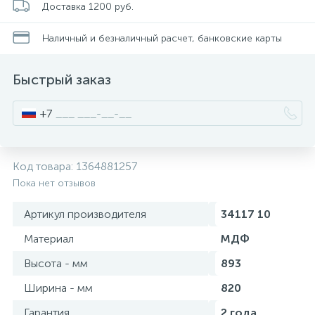
Доставка 1200 руб.
Смесители для питьевой воды
Стойки для туалета
34
3
Наличный и безналичный расчет, банковские карты
Смесители на борт ванны
Чистящее средство
117
2
Быстрый заказ
Смесители напольные для ванн и раковин
Шторки и карнизы
167
+7
Смесители сенсорные (бесконтактные)
Ведро для мусора
8
4
Код товара:
1364881257
Пока нет отзывов
Смесители двухвентильные
Поручень для ванной
53
Артикул производителя
34117 10
Смесители однорычажные
Стул для душа
Материал
МДФ
509
3
Высота - мм
893
Комплектующие
Ширина - мм
820
9
Гарантия
2 года