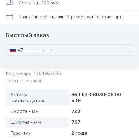
Доставка 1200 руб.
Смесители для питьевой воды
Стойки для туалета
34
3
Наличный и безналичный расчет, банковские карты
Смесители на борт ванны
Чистящее средство
117
2
Быстрый заказ
Смесители напольные для ванн и раковин
Шторки и карнизы
167
+7
Смесители сенсорные (бесконтактные)
Ведро для мусора
8
4
Код товара:
1364863635
Пока нет отзывов
Смесители двухвентильные
Поручень для ванной
53
Артикул
360 03-08080-06 00
производителя
БТН
Смесители однорычажные
Стул для душа
509
3
Высота - мм
720
Ширина - мм
767
Комплектующие
9
Гарантия
2 года