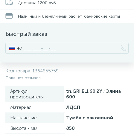
Доставка 1200 руб.
Смесители для питьевой воды
Стойки для туалета
34
3
Наличный и безналичный расчет, банковские карты
Смесители на борт ванны
Чистящее средство
117
2
Быстрый заказ
Смесители напольные для ванн и раковин
Шторки и карнизы
167
+7
Смесители сенсорные (бесконтактные)
Ведро для мусора
8
4
Код товара:
1364855759
Пока нет отзывов
Смесители двухвентильные
Поручень для ванной
53
Артикул
tn.GRI.ELI.60.2Y ; Элина
производителя
600
Смесители однорычажные
Стул для душа
509
3
Материал
ЛДСП
Назначение
Тумба с раковиной
Комплектующие
9
Высота - мм
850