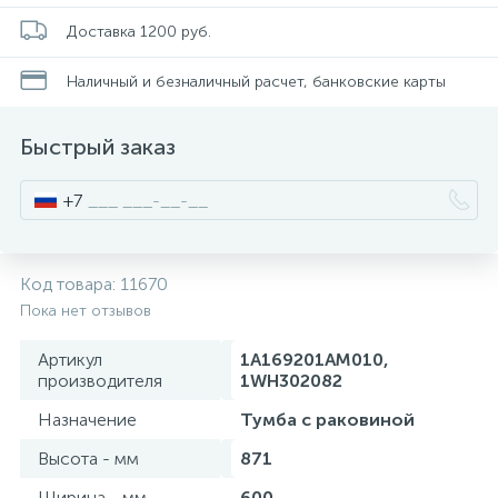
Смесители для питьевой воды
Стойки для туалета
34
3
Доставка 1200 руб.
Наличный и безналичный расчет, банковские карты
Смесители на борт ванны
Чистящее средство
117
2
Быстрый заказ
Смесители напольные для ванн и раковин
Шторки и карнизы
167
+7
Смесители сенсорные (бесконтактные)
Ведро для мусора
8
4
Код товара:
11670
Смесители двухвентильные
Поручень для ванной
Пока нет отзывов
53
Артикул
1A169201AM010,
Смесители однорычажные
Стул для душа
производителя
1WH302082
509
3
Назначение
Тумба с раковиной
Комплектующие
Высота - мм
871
9
Ширина - мм
600