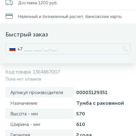
Доставка 1200 руб.
Смесители для питьевой воды
Стойки для туалета
34
3
Наличный и безналичный расчет, банковские карты
Смесители на борт ванны
Чистящее средство
117
2
Быстрый заказ
Смесители напольные для ванн и раковин
Шторки и карнизы
167
+7
Смесители сенсорные (бесконтактные)
Ведро для мусора
8
4
Код товара:
1364867007
Пока нет отзывов
Смесители двухвентильные
Поручень для ванной
53
Артикул производителя
00003129351
Смесители однорычажные
Стул для душа
Назначение
Тумба с раковиной
509
3
Высота - мм
570
Комплектующие
Ширина - мм
610
9
Гарантия
2 года