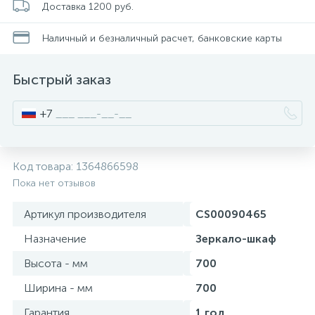
Доставка 1200 руб.
Смесители для питьевой воды
Стойки для туалета
34
3
Наличный и безналичный расчет, банковские карты
Смесители на борт ванны
Чистящее средство
117
2
Быстрый заказ
Смесители напольные для ванн и раковин
Шторки и карнизы
167
+7
Смесители сенсорные (бесконтактные)
Ведро для мусора
8
4
Код товара:
1364866598
Пока нет отзывов
Смесители двухвентильные
Поручень для ванной
53
Артикул производителя
CS00090465
Смесители однорычажные
Стул для душа
Назначение
Зеркало-шкаф
509
3
Высота - мм
700
Комплектующие
Ширина - мм
700
9
Гарантия
1 год