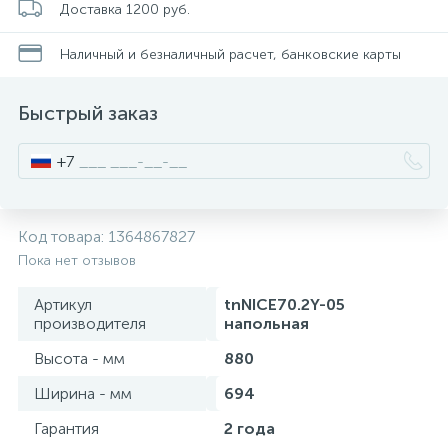
Доставка 1200 руб.
Смесители для питьевой воды
Стойки для туалета
34
3
Наличный и безналичный расчет, банковские карты
Смесители на борт ванны
Чистящее средство
117
2
Быстрый заказ
Смесители напольные для ванн и раковин
Шторки и карнизы
167
+7
Смесители сенсорные (бесконтактные)
Ведро для мусора
8
4
Код товара:
1364867827
Пока нет отзывов
Смесители двухвентильные
Поручень для ванной
53
Артикул
tnNICE70.2Y-05
производителя
напольная
Смесители однорычажные
Стул для душа
509
3
Высота - мм
880
Ширина - мм
694
Комплектующие
9
Гарантия
2 года