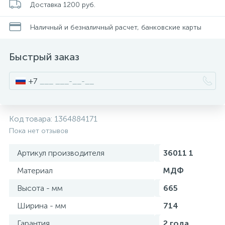
Доставка 1200 руб.
Смесители для питьевой воды
Стойки для туалета
34
3
Наличный и безналичный расчет, банковские карты
Смесители на борт ванны
Чистящее средство
117
2
Быстрый заказ
Смесители напольные для ванн и раковин
Шторки и карнизы
167
+7
Смесители сенсорные (бесконтактные)
Ведро для мусора
8
4
Код товара:
1364884171
Пока нет отзывов
Смесители двухвентильные
Поручень для ванной
53
Артикул производителя
36011 1
Смесители однорычажные
Стул для душа
Материал
МДФ
509
3
Высота - мм
665
Комплектующие
Ширина - мм
714
9
Гарантия
2 года