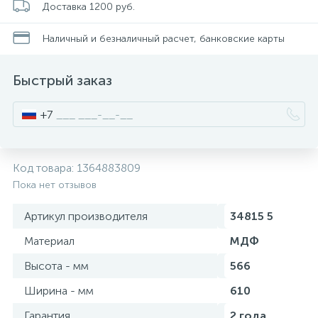
Доставка 1200 руб.
Смесители для питьевой воды
Стойки для туалета
34
3
Наличный и безналичный расчет, банковские карты
Смесители на борт ванны
Чистящее средство
117
2
Быстрый заказ
Смесители напольные для ванн и раковин
Шторки и карнизы
167
+7
Смесители сенсорные (бесконтактные)
Ведро для мусора
8
4
Код товара:
1364883809
Пока нет отзывов
Смесители двухвентильные
Поручень для ванной
53
Артикул производителя
34815 5
Смесители однорычажные
Стул для душа
Материал
МДФ
509
3
Высота - мм
566
Комплектующие
Ширина - мм
610
9
Гарантия
2 года