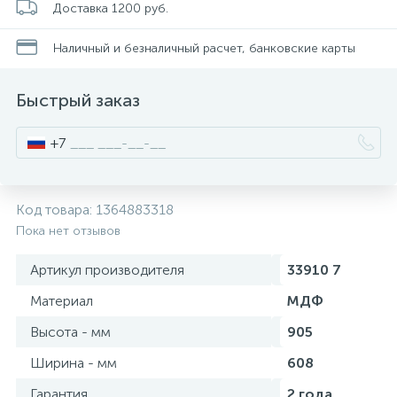
Доставка 1200 руб.
Смесители для питьевой воды
Стойки для туалета
34
3
Наличный и безналичный расчет, банковские карты
Смесители на борт ванны
Чистящее средство
117
2
Быстрый заказ
Смесители напольные для ванн и раковин
Шторки и карнизы
167
+7
Смесители сенсорные (бесконтактные)
Ведро для мусора
8
4
Код товара:
1364883318
Пока нет отзывов
Смесители двухвентильные
Поручень для ванной
53
Артикул производителя
33910 7
Смесители однорычажные
Стул для душа
Материал
МДФ
509
3
Высота - мм
905
Комплектующие
Ширина - мм
608
9
Гарантия
2 года