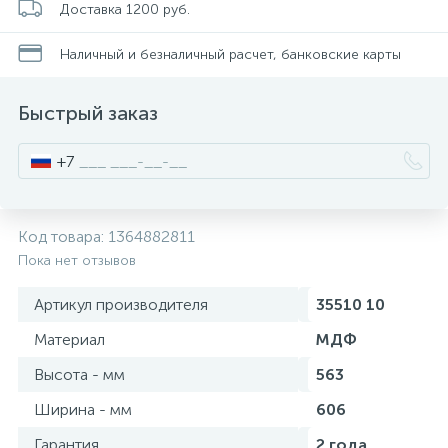
Доставка 1200 руб.
Смесители для питьевой воды
Стойки для туалета
34
3
Наличный и безналичный расчет, банковские карты
Смесители на борт ванны
Чистящее средство
117
2
Быстрый заказ
Смесители напольные для ванн и раковин
Шторки и карнизы
167
+7
Смесители сенсорные (бесконтактные)
Ведро для мусора
8
4
Код товара:
1364882811
Пока нет отзывов
Смесители двухвентильные
Поручень для ванной
53
Артикул производителя
35510 10
Смесители однорычажные
Стул для душа
Материал
МДФ
509
3
Высота - мм
563
Комплектующие
Ширина - мм
606
9
Гарантия
2 года