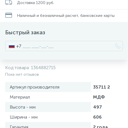
Доставка 1200 руб.
Смесители для питьевой воды
Стойки для туалета
34
3
Наличный и безналичный расчет, банковские карты
Смесители на борт ванны
Чистящее средство
117
2
Быстрый заказ
Смесители напольные для ванн и раковин
Шторки и карнизы
167
+7
Смесители сенсорные (бесконтактные)
Ведро для мусора
8
4
Код товара:
1364882715
Пока нет отзывов
Смесители двухвентильные
Поручень для ванной
53
Артикул производителя
35711 2
Смесители однорычажные
Стул для душа
Материал
МДФ
509
3
Высота - мм
497
Комплектующие
Ширина - мм
606
9
Гарантия
2 года