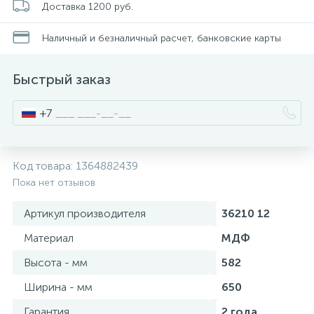
Доставка 1200 руб.
Смесители для питьевой воды
Стойки для туалета
34
3
Наличный и безналичный расчет, банковские карты
Смесители на борт ванны
Чистящее средство
117
2
Быстрый заказ
Смесители напольные для ванн и раковин
Шторки и карнизы
167
+7
Смесители сенсорные (бесконтактные)
Ведро для мусора
8
4
Код товара:
1364882439
Пока нет отзывов
Смесители двухвентильные
Поручень для ванной
53
Артикул производителя
36210 12
Смесители однорычажные
Стул для душа
Материал
МДФ
509
3
Высота - мм
582
Комплектующие
Ширина - мм
650
9
Гарантия
2 года