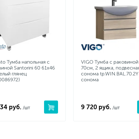
nto Тумба напольная с
VIGO Тумба с раковиной
иной Santorini 60 61х46
70см, 2 ящика, подвесная
белый глянец
сонома tp.WIN.BAL.70.2Y
0086972)
сонома
834 руб.
9 720 руб.
/шт
/шт