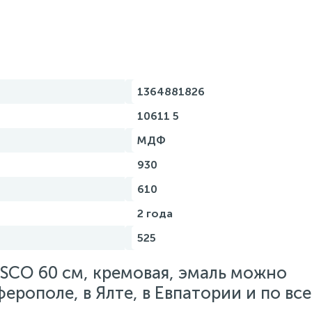
1364881826
10611 5
МДФ
930
610
2 года
525
ESCO 60 см, кремовая, эмаль можно
ферополе, в Ялте, в Евпатории и по вс