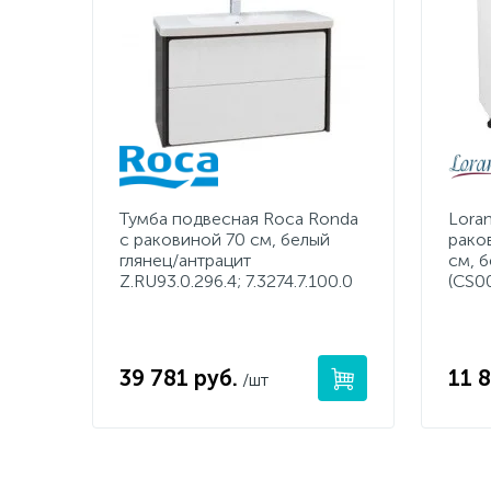
Тумба подвесная Roca Ronda
Lora
с раковиной 70 см, белый
раков
глянец/антрацит
см, 
Z.RU93.0.296.4; 7.3274.7.100.0
(CS0
39 781 руб.
11 
/шт