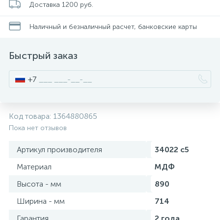
Доставка 1200 руб.
Смесители для питьевой воды
Стойки для туалета
34
3
Наличный и безналичный расчет, банковские карты
Смесители на борт ванны
Чистящее средство
117
2
Быстрый заказ
Смесители напольные для ванн и раковин
Шторки и карнизы
167
+7
Смесители сенсорные (бесконтактные)
Ведро для мусора
8
4
Код товара:
1364880865
Пока нет отзывов
Смесители двухвентильные
Поручень для ванной
53
Артикул производителя
34022 с5
Смесители однорычажные
Стул для душа
Материал
МДФ
509
3
Высота - мм
890
Комплектующие
Ширина - мм
714
9
Гарантия
2 года