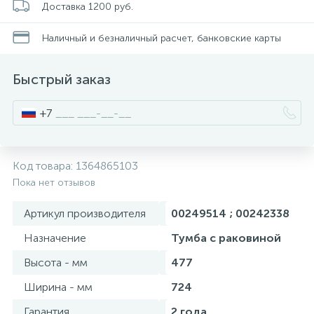
Доставка 1200 руб.
Смесители для питьевой воды
Стойки для туалета
34
3
Наличный и безналичный расчет, банковские карты
Смесители на борт ванны
Чистящее средство
117
2
Быстрый заказ
Смесители напольные для ванн и раковин
Шторки и карнизы
167
+7
Смесители сенсорные (бесконтактные)
Ведро для мусора
8
4
Код товара:
1364865103
Пока нет отзывов
Смесители двухвентильные
Поручень для ванной
53
Артикул производителя
00249514 ; 00242338
Смесители однорычажные
Стул для душа
Назначение
Тумба с раковиной
509
3
Высота - мм
477
Комплектующие
Ширина - мм
724
9
Гарантия
2 года