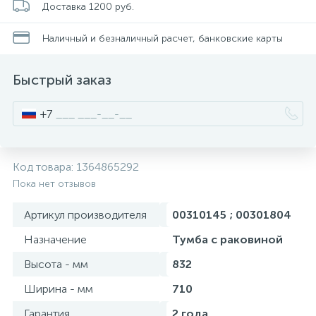
Доставка 1200 руб.
Смесители для питьевой воды
Стойки для туалета
34
3
Наличный и безналичный расчет, банковские карты
Смесители на борт ванны
Чистящее средство
117
2
Быстрый заказ
Смесители напольные для ванн и раковин
Шторки и карнизы
167
+7
Смесители сенсорные (бесконтактные)
Ведро для мусора
8
4
Код товара:
1364865292
Пока нет отзывов
Смесители двухвентильные
Поручень для ванной
53
Артикул производителя
00310145 ; 00301804
Смесители однорычажные
Стул для душа
Назначение
Тумба с раковиной
509
3
Высота - мм
832
Комплектующие
Ширина - мм
710
9
Гарантия
2 года