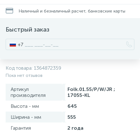
Смесители для питьевой воды
Стойки для туалета
34
3
Наличный и безналичный расчет, банковские карты
Смесители на борт ванны
Чистящее средство
Быстрый заказ
117
2
+7
Смесители напольные для ванн и раковин
Шторки и карнизы
167
Смесители сенсорные (бесконтактные)
Ведро для мусора
Код товара:
1364872359
8
4
Пока нет отзывов
Смесители двухвентильные
Поручень для ванной
Артикул
Folk.01.55/P/W/JR ;
53
производителя
17055-KL
Смесители однорычажные
Стул для душа
Высота - мм
645
509
3
Ширина - мм
555
Комплектующие
Гарантия
2 года
9