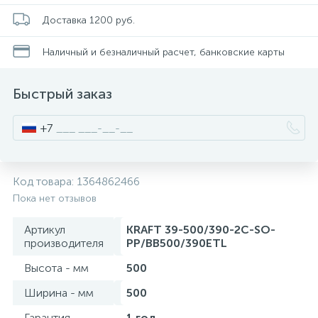
Смесители для питьевой воды
Стойки для туалета
34
3
Доставка 1200 руб.
Наличный и безналичный расчет, банковские карты
Смесители на борт ванны
Чистящее средство
117
2
Быстрый заказ
Смесители напольные для ванн и раковин
Шторки и карнизы
167
+7
Смесители сенсорные (бесконтактные)
Ведро для мусора
8
4
Код товара:
1364862466
Смесители двухвентильные
Поручень для ванной
Пока нет отзывов
53
Артикул
KRAFT 39-500/390-2C-SO-
Смесители однорычажные
Стул для душа
производителя
PP/BB500/390ETL
509
3
Высота - мм
500
Комплектующие
Ширина - мм
500
9
Гарантия
1 год