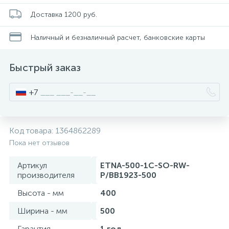
Смесители для питьевой воды
Стойки для туалета
34
3
Доставка 1200 руб.
Наличный и безналичный расчет, банковские карты
Смесители на борт ванны
Чистящее средство
117
2
Быстрый заказ
Смесители напольные для ванн и раковин
Шторки и карнизы
167
+7
Смесители сенсорные (бесконтактные)
Ведро для мусора
8
4
Код товара:
1364862289
Смесители двухвентильные
Поручень для ванной
Пока нет отзывов
53
Артикул
ETNA-500-1C-SO-RW-
Смесители однорычажные
Стул для душа
производителя
P/BB1923-500
509
3
Высота - мм
400
Комплектующие
Ширина - мм
500
9
Гарантия
1 год