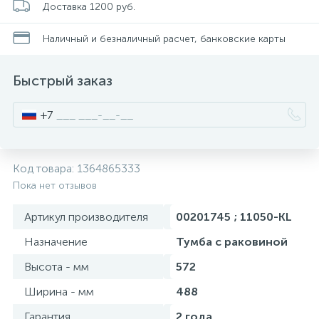
Доставка 1200 руб.
Смесители для питьевой воды
Стойки для туалета
34
3
Наличный и безналичный расчет, банковские карты
Смесители на борт ванны
Чистящее средство
117
2
Быстрый заказ
Смесители напольные для ванн и раковин
Шторки и карнизы
167
+7
Смесители сенсорные (бесконтактные)
Ведро для мусора
8
4
Код товара:
1364865333
Пока нет отзывов
Смесители двухвентильные
Поручень для ванной
53
Артикул производителя
00201745 ; 11050-KL
Смесители однорычажные
Стул для душа
Назначение
Тумба с раковиной
509
3
Высота - мм
572
Комплектующие
Ширина - мм
488
9
Гарантия
2 года