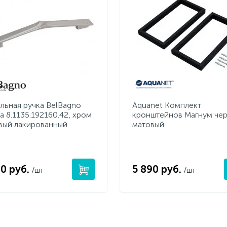
льная ручка BelBagno
Aquanet Комплект
a 8.1135.192160.42, хром
кронштейнов Магнум че
вый лакированный
матовый
0 руб.
5 890 руб.
/шт
/шт