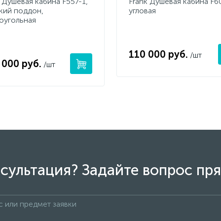
 Душевая кабина F557-1,
Frank Душевая кабина F6
кий поддон,
угловая
оугольная
110 000 руб.
/шт
 000 руб.
/шт
сультация? Задайте вопрос пря