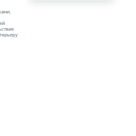
ками,
ей.
ьствие
терьеру