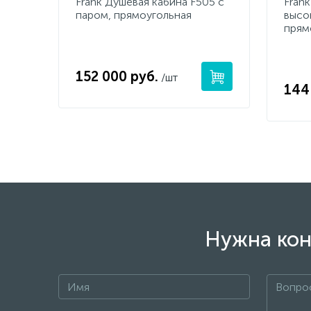
Frank Душевая кабина F505 с
Frank
паром, прямоугольная
высо
прям
152 000 руб.
/шт
144
Нужна кон