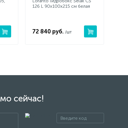
05,
Loranto Гидробокс Selak CS
126 L 90х100х215 см белая
72 840 руб.
/шт
мо сейчас!