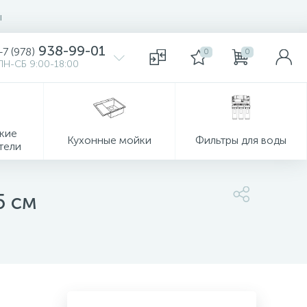
ы
938-99-01
+7 (978)
0
0
ПН-СБ 9:00-18:00
кие
Кухонные мойки
Фильтры для воды
тели
5 см