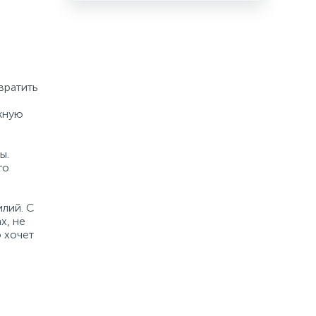
вратить
жную
ы.
то
илий. С
х, не
о хочет