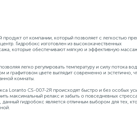
й продукт от компании, который позволяет с легкостью пре
центр. Гидробокс изготовлен из высококачественных
сажа, которые обеспечивают мягкую и эффективную масса
зволяя легко регулировать температуру и силу потока вод
м и графитовом цвете выглядит современно и эстетично, ч
ванной комнаты.
окса Loranto CS-007-2R происходят быстро и без особых ус
ть максимальный релакс и забыть о повседневных стресса
, данный гидробокс является отличным выбором для тех, кт
ной.