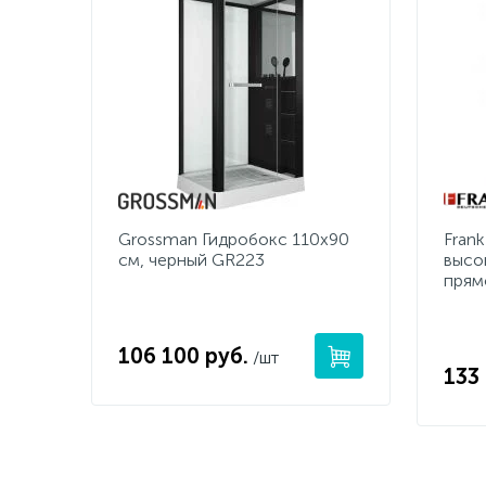
Grossman Гидробокс 110х90
Fran
см, черный GR223
высо
прям
106 100 руб.
/шт
133