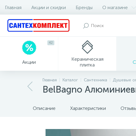
Главная
Акции и скидки
Бренды
О магазине
42
Керамическая
Акции
С
плитка
Главная
Каталог
Сантехника
Душевые о
BelBagno Алюминие
Описание
Характеристики
Отзыв