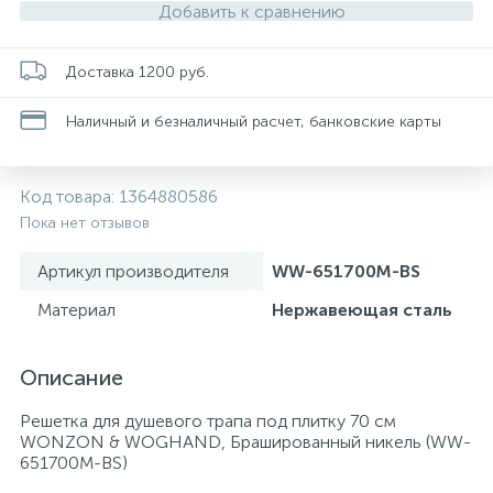
Добавить к сравнению
Смесители для питьевой воды
Стойки для туалета
34
3
Доставка 1200 руб.
Смесители на борт ванны
Чистящее средство
117
2
Наличный и безналичный расчет, банковские карты
Смесители напольные для ванн и раковин
Шторки и карнизы
167
Код товара:
1364880586
Пока нет отзывов
Смесители сенсорные (бесконтактные)
Ведро для мусора
8
4
Артикул производителя
WW-651700M-BS
Смесители двухвентильные
Поручень для ванной
Материал
Нержавеющая сталь
53
Смесители однорычажные
Стул для душа
Описание
509
3
Решетка для душевого трапа под плитку 70 см
WONZON & WOGHAND, Брашированный никель (WW-
Комплектующие
9
651700M-BS)