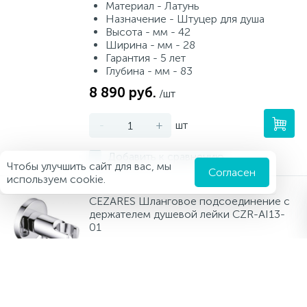
Материал - Латунь
Назначение - Штуцер для душа
Высота - мм - 42
Ширина - мм - 28
Гарантия - 5 лет
Глубина - мм - 83
8 890 руб.
/шт
-
+
шт
Добавить к сравнению
Чтобы улучшить сайт для вас, мы
Согласен
используем cookie.
CEZARES Шланговое подсоединение с
держателем душевой лейки CZR-AI13-
01
Материал - Латунь
Назначение - Штуцер для душа
Подводка - 1/2"
Высота - мм - 42
Ширина - мм - 60