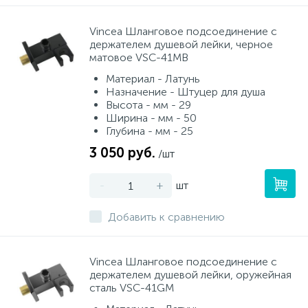
34
3
Смесители для питьевой воды
Стойки для туалета
Vincea Шланговое подсоединение с
держателем душевой лейки, черное
матовое VSC-41MB
117
2
Смесители на борт ванны
Чистящее средство
Материал - Латунь
Назначение - Штуцер для душа
Высота - мм - 29
167
Смесители напольные для ванн и раковин
Шторки и карнизы
Ширина - мм - 50
Глубина - мм - 25
3 050 руб.
8
4
/шт
Смесители сенсорные (бесконтактные)
Ведро для мусора
-
+
шт
53
Смесители двухвентильные
Поручень для ванной
Добавить к сравнению
509
3
Смесители однорычажные
Стул для душа
Vincea Шланговое подсоединение с
держателем душевой лейки, оружейная
9
сталь VSC-41GM
Комплектующие