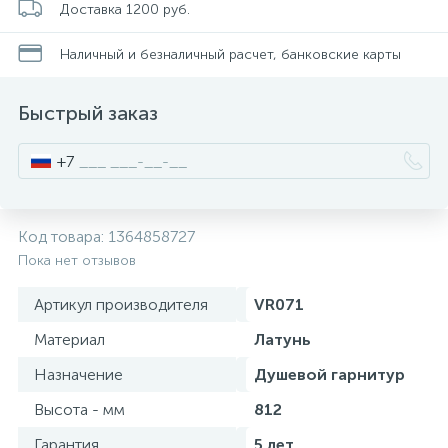
Доставка 1200 руб.
Смесители для питьевой воды
Стойки для туалета
34
3
Наличный и безналичный расчет, банковские карты
Смесители на борт ванны
Чистящее средство
117
2
Быстрый заказ
Смесители напольные для ванн и раковин
Шторки и карнизы
167
+7
Смесители сенсорные (бесконтактные)
Ведро для мусора
8
4
Код товара:
1364858727
Пока нет отзывов
Смесители двухвентильные
Поручень для ванной
53
Артикул производителя
VR071
Смесители однорычажные
Стул для душа
Материал
Латунь
509
3
Назначение
Душевой гарнитур
Комплектующие
Высота - мм
812
9
Гарантия
5 лет