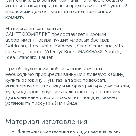
интерьера квартиры, нельзя представить себе уютный
и красивый дом без уютной и стильной ванной
Писсуары
комнаты.
Наш магазин сантехники
САНТЕХКОМПЛЕКТ предоставляет широкий
Полотенцесушители
ассортимент товара лучших мировых брендов:
Goldman, Roca, Volle, Kaldewei, Creo Ceramique, Vitra,
Cersanit, Loranto, Villeroy&Boch, MARRBAXX, Santek,
Душевые трапы
Ideal Standard, Laufen.
При оборудовании любой ванной комнаты
необходимо приобрести ванну или душевую кабину,
Сифоны и выпуски
купить раковину и унитаз, а также подобрать
инженерную сантехнику и инфраструктуру (смесители,
душ, водопроводную и канализационную разводку).
Аксессуары для ванной
Дополнительно, если позволяет площадь, можно
установить писсуар(ы) или биде.
39
Ревизионный люк
Материал изготовления
Фаянсовая сантехника выглядит замечательно,
Системы контроля протечки воды