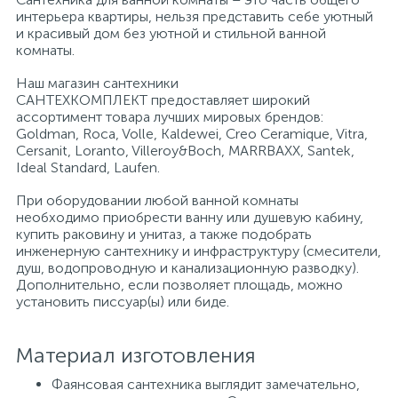
интерьера квартиры, нельзя представить себе уютный
и красивый дом без уютной и стильной ванной
Писсуары
комнаты.
Наш магазин сантехники
САНТЕХКОМПЛЕКТ предоставляет широкий
Полотенцесушители
ассортимент товара лучших мировых брендов:
Goldman, Roca, Volle, Kaldewei, Creo Ceramique, Vitra,
Cersanit, Loranto, Villeroy&Boch, MARRBAXX, Santek,
Душевые трапы
Ideal Standard, Laufen.
При оборудовании любой ванной комнаты
необходимо приобрести ванну или душевую кабину,
Сифоны и выпуски
купить раковину и унитаз, а также подобрать
инженерную сантехнику и инфраструктуру (смесители,
душ, водопроводную и канализационную разводку).
Аксессуары для ванной
Дополнительно, если позволяет площадь, можно
установить писсуар(ы) или биде.
39
Ревизионный люк
Материал изготовления
Фаянсовая сантехника выглядит замечательно,
Системы контроля протечки воды