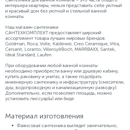
интерьера квартиры, нельзя представить себе уютный
и красивый дом без уютной и стильной ванной
Писсуары
комнаты.
Наш магазин сантехники
САНТЕХКОМПЛЕКТ предоставляет широкий
Полотенцесушители
ассортимент товара лучших мировых брендов:
Goldman, Roca, Volle, Kaldewei, Creo Ceramique, Vitra,
Cersanit, Loranto, Villeroy&Boch, MARRBAXX, Santek,
Душевые трапы
Ideal Standard, Laufen.
При оборудовании любой ванной комнаты
необходимо приобрести ванну или душевую кабину,
Сифоны и выпуски
купить раковину и унитаз, а также подобрать
инженерную сантехнику и инфраструктуру (смесители,
душ, водопроводную и канализационную разводку).
Аксессуары для ванной
Дополнительно, если позволяет площадь, можно
установить писсуар(ы) или биде.
39
Ревизионный люк
Материал изготовления
Фаянсовая сантехника выглядит замечательно,
Системы контроля протечки воды