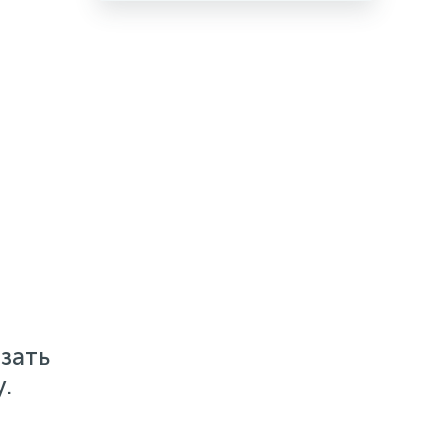
зать
.