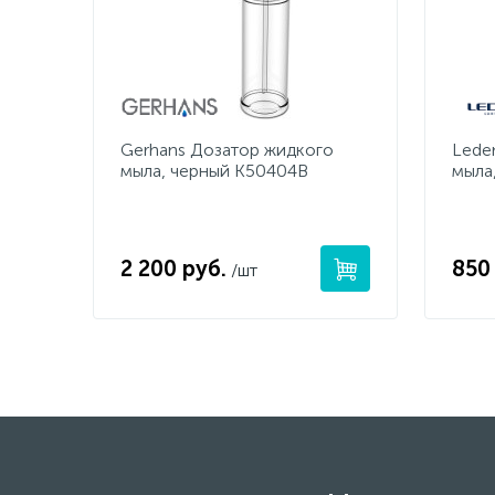
Gerhans Дозатор жидкого
Lede
мыла, черный K50404B
мыла
2 200 руб.
850
/шт