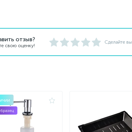
авить отзыв?
Сделайте вы
те свою оценку!
личии
образец