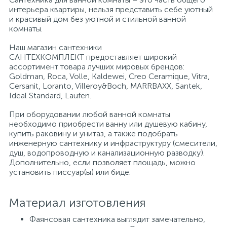
интерьера квартиры, нельзя представить себе уютный
и красивый дом без уютной и стильной ванной
Писсуары
комнаты.
Наш магазин сантехники
САНТЕХКОМПЛЕКТ предоставляет широкий
Полотенцесушители
ассортимент товара лучших мировых брендов:
Goldman, Roca, Volle, Kaldewei, Creo Ceramique, Vitra,
Cersanit, Loranto, Villeroy&Boch, MARRBAXX, Santek,
Душевые трапы
Ideal Standard, Laufen.
При оборудовании любой ванной комнаты
необходимо приобрести ванну или душевую кабину,
Сифоны и выпуски
купить раковину и унитаз, а также подобрать
инженерную сантехнику и инфраструктуру (смесители,
душ, водопроводную и канализационную разводку).
Аксессуары для ванной
Дополнительно, если позволяет площадь, можно
установить писсуар(ы) или биде.
39
Ревизионный люк
Материал изготовления
Фаянсовая сантехника выглядит замечательно,
Системы контроля протечки воды