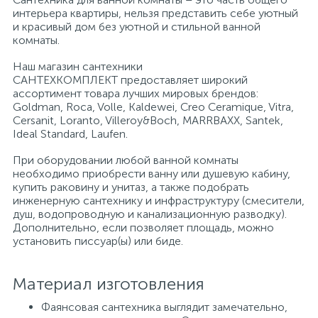
интерьера квартиры, нельзя представить себе уютный
и красивый дом без уютной и стильной ванной
Писсуары
комнаты.
Наш магазин сантехники
САНТЕХКОМПЛЕКТ предоставляет широкий
Полотенцесушители
ассортимент товара лучших мировых брендов:
Goldman, Roca, Volle, Kaldewei, Creo Ceramique, Vitra,
Cersanit, Loranto, Villeroy&Boch, MARRBAXX, Santek,
Душевые трапы
Ideal Standard, Laufen.
При оборудовании любой ванной комнаты
необходимо приобрести ванну или душевую кабину,
Сифоны и выпуски
купить раковину и унитаз, а также подобрать
инженерную сантехнику и инфраструктуру (смесители,
душ, водопроводную и канализационную разводку).
Аксессуары для ванной
Дополнительно, если позволяет площадь, можно
установить писсуар(ы) или биде.
39
Ревизионный люк
Материал изготовления
Фаянсовая сантехника выглядит замечательно,
Системы контроля протечки воды